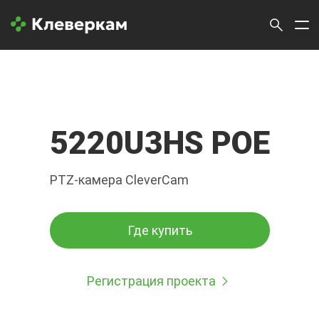
5220U3HS POE
PTZ-камера CleverCam
Где купить
Регистрация проекта