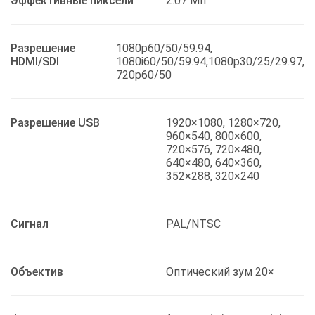
Эффективные пиксели
2.07 Мп
Разрешение
1080p60/50/59.94,
HDMI/SDI
1080i60/50/59.94,1080p30/25/29.97,
720p60/50
Разрешение USB
1920×1080, 1280×720,
960×540, 800×600,
720×576, 720×480,
640×480, 640×360,
352×288, 320×240
Сигнал
PAL/NTSC
Объектив
Оптический зум 20×