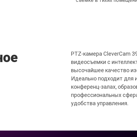
съемке в тихих помещени
ное
PTZ-камера CleverCam 39
видеосъемки с интеллек
высочайшее качество из
Идеально подходит для и
конференц-залах, образо
профессиональных сфера
удобства управления.