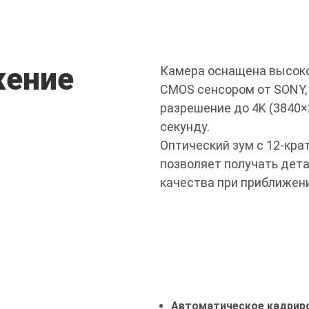
жение
Камера оснащена высок
CMOS сенсором от SONY,
разрешение до 4K (3840×2
секунду.
Оптический зум с 12-кра
позволяет получать дет
качества при приближени
Автоматическое кадриро