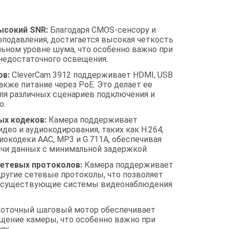
ысокий SNR:
Благодаря CMOS-сенсору и
оподавления, достигается высокая четкость
ьном уровне шума, что особенно важно при
недостаточного освещения.
в:
CleverCam 3912 поддерживает HDMI, USB
также питание через PoE. Это делает ее
для различных сценариев подключения и
о.
х кодеков:
Камера поддерживает
ео и аудиокодирования, таких как H.264,
диокодеки AAC, MP3 и G.711A, обеспечивая
чи данных с минимальной задержкой.
етевых протоколов:
Камера поддерживает
 другие сетевые протоколы, что позволяет
 в существующие системы видеонаблюдения
оточный шаговый мотор обеспечивает
щение камеры, что особенно важно при