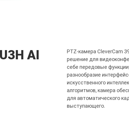
U3H AI
PTZ-камера CleverCam 39
решение для видеоконфе
себе передовые функции,
разнообразие интерфейсо
искусственного интеллек
алгоритмов, камера обе
для автоматического ка
выступающего.