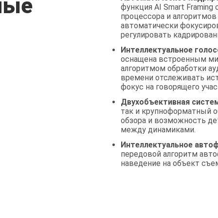
ные
функция AI Smart Framin
процессора и алгоритмов
автоматически фокусиров
регулировать кадрирован
Интеллектуальное голос
оснащена встроенным м
алгоритмом обработки ауд
времени отслеживать ист
фокус на говорящего учас
Двухобъективная систе
так и крупноформатный 
обзора и возможность де
между динамиками.
Интеллектуальное автоф
передовой алгоритм авто
наведение на объект съе