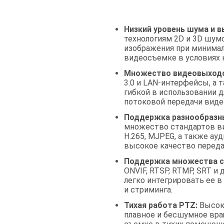
Низкий уровень шума и в
технологиям 2D и 3D шум
изображения при минимал
видеосъемке в условиях 
Множество видеовыходо
3.0 и LAN-интерфейсы, а 
гибкой в использовании 
потоковой передачи виде
Поддержка разнообразны
множество стандартов вид
H.265, MJPEG, а также ау
высокое качество переда
Поддержка множества с
ONVIF, RTSP, RTMP, SRT и
легко интегрировать ее
и стриминга.
Тихая работа PTZ:
Высок
плавное и бесшумное вра