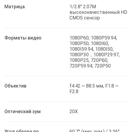
Матрица
1/2.8" 2.07M
высококачественный HD
CMOS сенсор
Форматы видео
1080P60, 1080P59.94,
1080P50, 1080I60,
1080I59.94, 1080I50,
1080P30，1080P29.97,
1080P25, 720P60,
720P59.94, 720P50
Объектив
f4.42 ~ 88.5 мм, F1.8 ~
F2.8
Оптический зум
20Х
Угол обзора по
60.7° (мин. зум ) / 3.36°