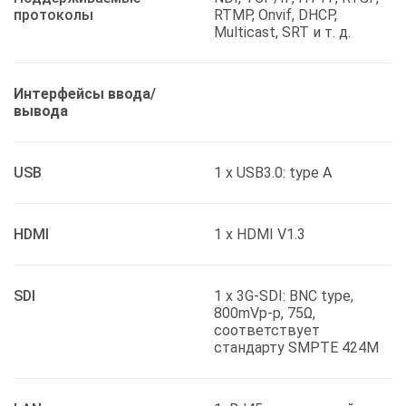
протоколы
RTMP, Onvif, DHCP,
Multicast, SRT и т. д.
Интерфейсы ввода/
вывода
USB
1 x USB3.0: type A
HDMI
1 x HDMI V1.3
SDI
1 х 3G-SDI: BNC type,
800mVp-p, 75Ω,
соответствует
стандарту SMPTE 424M