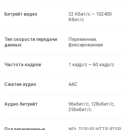
Битрейт видео
32 Кбит/с ~ 102400
Кбит/с
Тип скорости передачи
Переменная,
данных
фиксированная
Частота кадров
1 кадр/с ~ 60 кадр/с
Сжатие аудио
AAC
Аудио битрейт
96кбит/с, 128кбит/с,
256кбит/с
Поддерживаемые
NDI, TCP/IP, HTTP, RTSP,