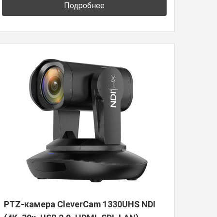
Подробнее
PTZ-камера CleverCam 1330UHS NDI