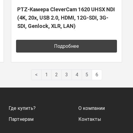
PTZ-Камера CleverCam 1620 UHSX NDI
(4K, 20x, USB 2.0, HDMI, 12G-SDI, 3G-
SDI, Genlock, XLR, LAN)
Подробнее
<
1
2
3
4
5
6
Где купить?
О компании
Партнерам
Контакты